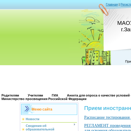
Главная
|
Регист
МАО
г.З
При
Родителям
Учителям
ГИА
Анкета для опроса о качестве услови
Министерство просвещения Российской Федерации
Прием иностранн
Меню сайта
Расписание тестирования
Новости
РЕГЛАМЕНТ проведения те
Сведения об
образовательной
для освоения образовател