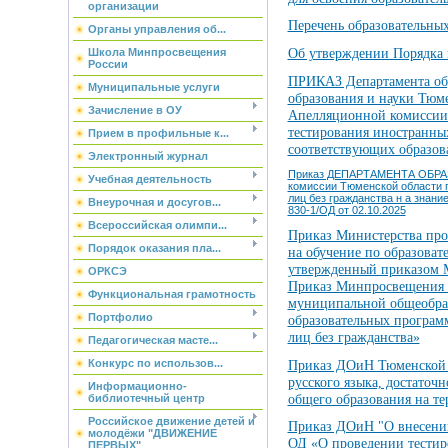
организации
Перечень образовательны
Органы управления об...
Об утверждении Порядка п
Школа Минпросвещения
России
ПРИКАЗ Департамента обр
Муниципальные услуги
образования и науки Тюме
Зачисление в ОУ
Апелляционной комиссии 
тестирования иностранных
Прием в профильные к...
соответствующих образов
Электронный журнал
Приказ ДЕПАРТАМЕНТА ОБРАЗ
Учебная деятельность
комиссии Тюменской области п
лиц без гражданства н а знан
Внеурочная и досугов...
830-1/ОД от 02.10.2025
Всероссийская олимпи...
Приказ Министерства про
Порядок оказания пла...
на обучение по образоват
утвержденный приказом М
ОРКСЭ
Приказ Минпросвещения Р
Функциональная грамотность
муниципальной общеобразо
Портфолио
образовательных программ
лиц без гражданства»
Педагогическая масте...
Конкурс по использов...
Приказ ДОиН Тюменской о
русского языка, достаточ
Информационно-
общего образования на те
библиотечный центр
Российское движение детей и
Приказ ДОиН "О внесении
молодёжи "ДВИЖЕНИЕ
ОД «О проведении тестиро
ПЕРВЫХ"