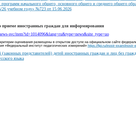
 программ начального общего, основного общего и среднего общего обр
/26 учебном году» №723 от 15.06.2026
о приеме иностранных граждан для информирования
u/news-svc/item?id=1014096&lang=ru&type=news&site_type=uo
критерии оценивания размещены в открытом доступе на официальном сайте федераль
ния «Федеральный институт педагогических измерений»
https://fipi.ru/inostr-exam/inostr
 (законных представителей) детей иностранных граждан и лиц без граж
усского языка