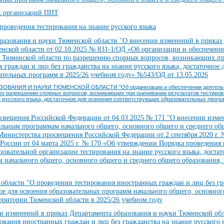
х организаций ППТ
роведения тестирования на знание русского языка
азования и науки Тюменской области "О внесении изменений в приказ
нской области от 02.10.2025 № 831-1/ОД «Об организации и обеспечени
Тюменской области по разрешению спорных вопросов, возникающих пр
 граждан и лиц без гражданства на знание русского языка, достаточное 
ательных программ в 2025/26 учебном году» №543/ОД от 13.05.2026
ОВАНИЯ И НАУКИ ТЮМЕНСКОЙ ОБЛАСТИ "Об opданизации и обеспечении деятельн
о разрешению спорных вопросов, возникающих при оценивании результатов тестиров
ие русского языка, достаточное для освоения соответствующих образовательных прогр
свещения Российской Федерации от 04.03.2025 № 171 "О внесении изме
ельным программам начального общего, основного общего и среднего об
инистерства просвещения Российской Федерации от 2 сентября 2020 г. 
оссии от 04 марта 2025 г. № 170 «Об утверждении Порядка проведения 
вательной организации тестирования на знание русского языка, достат
 начального общего, основного общего и среднего общего образования,
бласти "О проведении тестирования иностранных граждан и лиц без гр
ное для освоения образовательных программ начального общего, основног
рритории Тюменской области в 2025/26 учебном году
 изменений в приказ Департамента образования и науки Тюменской обла
вания иностранных граждан и лиц без гражданства на знание русского я