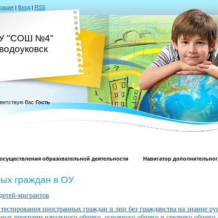
рация
|
Вход
|
RSS
У "СОШ №4"
аводоуковск
ветствую Вас
Гость
й осуществления образовательной деятельности
Навигатор дополнительног
ых граждан в ОУ
 детей-мигрантов
стирования иностранных граждан и лиц без гражданства на знание русс
ьных программ начального общего, основного общего и среднего общего