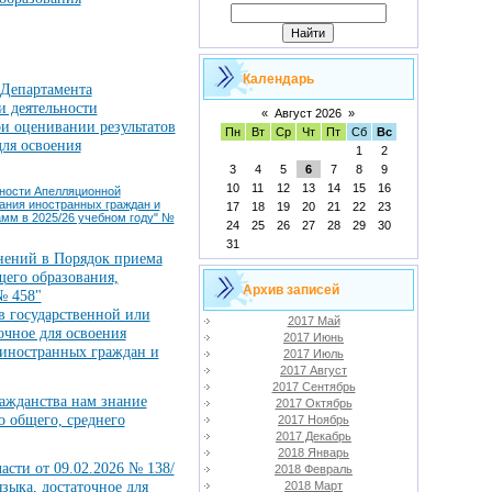
Календарь
 Департамента
и деятельности
«
Август 2026
»
и оценивании результатов
Пн
Вт
Ср
Чт
Пт
Сб
Вс
для освоения
1
2
3
4
5
6
7
8
9
10
11
12
13
14
15
16
ости Апелляционной
ания иностранных граждан и
17
18
19
20
21
22
23
амм в 2025/26 учебном году" №
24
25
26
27
28
29
30
31
нений в Порядок приема
щего образования,
Архив записей
№ 458"
в государственной или
2017 Май
очное для освоения
2017 Июнь
 иностранных граждан и
2017 Июль
2017 Август
2017 Сентябрь
ажданства нам знание
2017 Октябрь
о общего, среднего
2017 Ноябрь
2017 Декабрь
2018 Январь
сти от 09.02.2026 № 138/
2018 Февраль
2018 Март
зыка, достаточное для